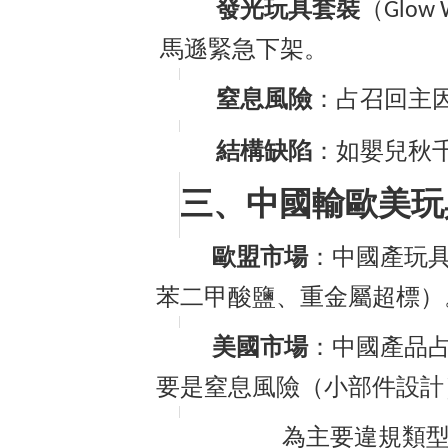
發光玩具套裝
（
Glow 
馬遜緊急下架。
窒息風險
：占召回主
結構缺陷
：如嬰兒秋
三、中國輸歐美玩
歐盟市場
：中國產玩
苯二甲酸鹽、重金屬超標）
美國市場
：中國產品
要是窒息風險（小部件設計
為主要違規類