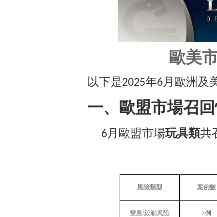
歐美
以下是
年
月歐洲及
2025
6
一、歐盟市場召回
月歐盟市場
玩具類
共
6
風險類型
案例數
窒息
/
絞勒風險
7
例