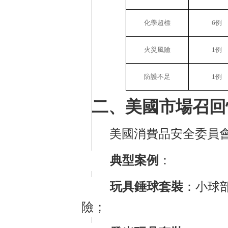
化學超標
6
例
火災風險
1
例
防護不足
1
例
二、美國市場召回
美國消費品安全委員
典型案例
：
玩具錘球套裝
：小球
險；